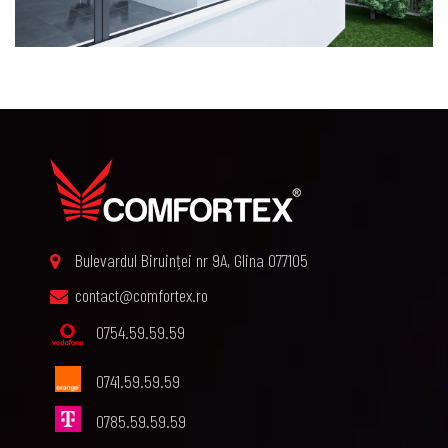
Bulevardul Biruinței nr 9A, Glina 077105
contact@comfortex.ro
0754.59.59.59
0741.59.59.59
0785.59.59.59