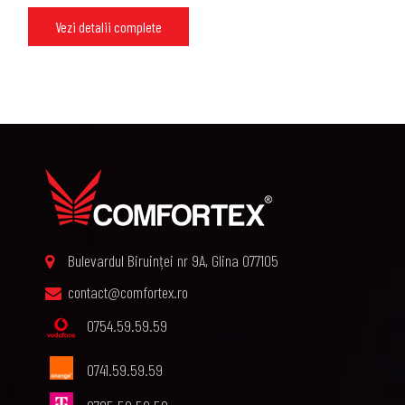
Vezi detalii complete
Bulevardul Biruinței nr 9A, Glina 077105
contact@comfortex.ro
0754.59.59.59
0741.59.59.59