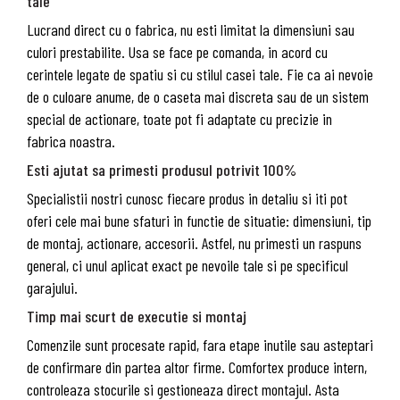
tale
Lucrand direct cu o fabrica, nu esti limitat la dimensiuni sau
culori prestabilite. Usa se face pe comanda, in acord cu
cerintele legate de spatiu si cu stilul casei tale. Fie ca ai nevoie
de o culoare anume, de o caseta mai discreta sau de un sistem
special de actionare, toate pot fi adaptate cu precizie in
fabrica noastra.
Esti ajutat sa primesti produsul potrivit 100%
Specialistii nostri cunosc fiecare produs in detaliu si iti pot
oferi cele mai bune sfaturi in functie de situatie: dimensiuni, tip
de montaj, actionare, accesorii. Astfel, nu primesti un raspuns
general, ci unul aplicat exact pe nevoile tale si pe specificul
garajului.
Timp mai scurt de executie si montaj
Comenzile sunt procesate rapid, fara etape inutile sau asteptari
de confirmare din partea altor firme. Comfortex produce intern,
controleaza stocurile si gestioneaza direct montajul. Asta