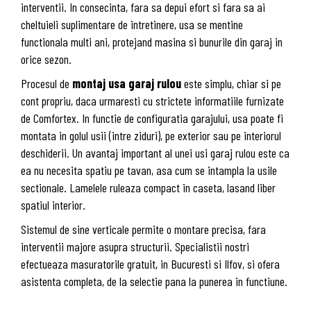
interventii. In consecinta, fara sa depui efort si fara sa ai
cheltuieli suplimentare de intretinere, usa se mentine
functionala multi ani, protejand masina si bunurile din garaj in
orice sezon.
Procesul de
montaj usa garaj rulou
este simplu, chiar si pe
cont propriu, daca urmaresti cu strictete informatiile furnizate
de Comfortex. In functie de configuratia garajului, usa poate fi
montata in golul usii (intre ziduri), pe exterior sau pe interiorul
deschiderii. Un avantaj important al unei usi garaj rulou este ca
ea nu necesita spatiu pe tavan, asa cum se intampla la usile
sectionale. Lamelele ruleaza compact in caseta, lasand liber
spatiul interior.
Sistemul de sine verticale permite o montare precisa, fara
interventii majore asupra structurii. Specialistii nostri
efectueaza masuratorile gratuit, in Bucuresti si Ilfov, si ofera
asistenta completa, de la selectie pana la punerea in functiune.