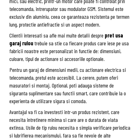
mici, sau electric, printr-un motor care poate fi controlat prin
telecomanda, intrerupator sau modulator GSM. Sistemul este
exclusiv din aluminiu, ceea ce garanteaza rezistenta pe termen
lung, protectie antiefractie si un aspect modern.
Clientii interesati sa afle mai multe detalii despre
pret usa
garaj rulou
trebuie sa stie ca fiecare produs care iese pe usa
fabricii noastre este personalizat in functie de: dimensiuni,
culoare, tipul de actionare si accesoriile optionale.
Pentru un garaj de dimensiuni medii, cu actionare electrica si
telecomanda, pretul este accesibil. La cerere, putem oferi
masuratori si montaj. Optional, poti adauga sisteme de
siguranta suplimentare sau functii smart, care contribuie la o
experienta de utilizare sigura si comoda.
Avantajul va fi ca investesti intr-un produs rezistent, care
necesita intretinere minima si care are o durata de viata
extinsa. Usile de tip rulou necesita o simpla verificare periodica
si lubrifierea mecanismului, fara sa fie nevoie de alte