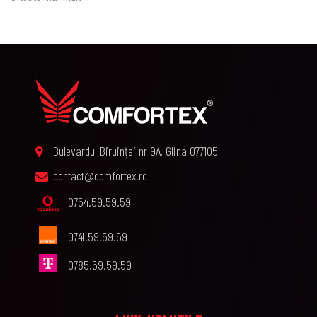
Bulevardul Biruinței nr 9A, Glina 077105
contact@comfortex.ro
0754.59.59.59
0741.59.59.59
0785.59.59.59